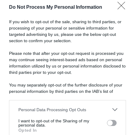
capire meglio il modo
Do Not Process My Personal Information
La matematica riscoperta
If you wish to opt-out of the sale, sharing to third parties, or
attraverso le lezioni d’autore di
processing of your personal or sensitive information for
Chiara Valerio
targeted advertising by us, please use the below opt-out
Derivata di una radice, come si
section to confirm your selection.
calcola? Il metodo veloce senza
formule
Please note that after your opt-out request is processed you
may continue seeing interest-based ads based on personal
Fuochi ellisse – cosa sono e
information utilized by us or personal information disclosed to
come si calcolano
third parties prior to your opt-out.
You may separately opt-out of the further disclosure of your
personal information by third parties on the IAB’s list of
downstream participants.
GLI ARGOMENTI PIÙ
CERCATI
Personal Data Processing Opt Outs
This information may also be disclosed by us to third parties
on the IAB’s List of Downstream Participants that may further
I want to opt-out of the Sharing of my
disclose it to other third parties.
agosto
aprile
dicembre
personal data.
Opted In
febbraio
Figure Geometriche Piane
Please note that this website/app uses one or more Google