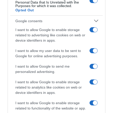
Personal Data that Is Unrelated with the
Purposes for which it was collected.
Opted Out
Google consents
I want to allow Google to enable storage
related to advertising like cookies on web or
device identifiers in apps.
I want to allow my user data to be sent to
Google for online advertising purposes.
I want to allow Google to send me
personalized advertising.
I want to allow Google to enable storage
related to analytics like cookies on web or
device identifiers in apps.
I want to allow Google to enable storage
related to functionality of the website or app.