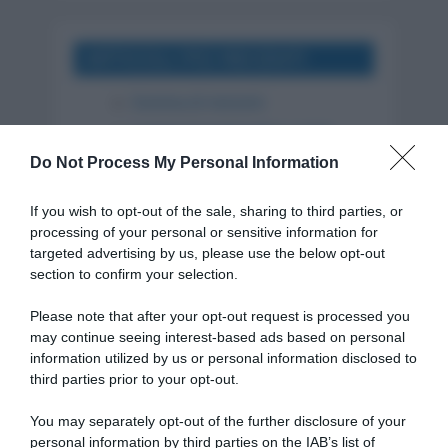
ARTICOLI PIÙ RECENTI
Somma di monomi
Lezioni di matematica: come
capire meglio il modo
Do Not Process My Personal Information
La matematica riscoperta
If you wish to opt-out of the sale, sharing to third parties, or
attraverso le lezioni d’autore di
processing of your personal or sensitive information for
Chiara Valerio
targeted advertising by us, please use the below opt-out
Derivata di una radice, come si
section to confirm your selection.
calcola? Il metodo veloce senza
formule
Please note that after your opt-out request is processed you
may continue seeing interest-based ads based on personal
Fuochi ellisse – cosa sono e
information utilized by us or personal information disclosed to
come si calcolano
third parties prior to your opt-out.
You may separately opt-out of the further disclosure of your
personal information by third parties on the IAB’s list of