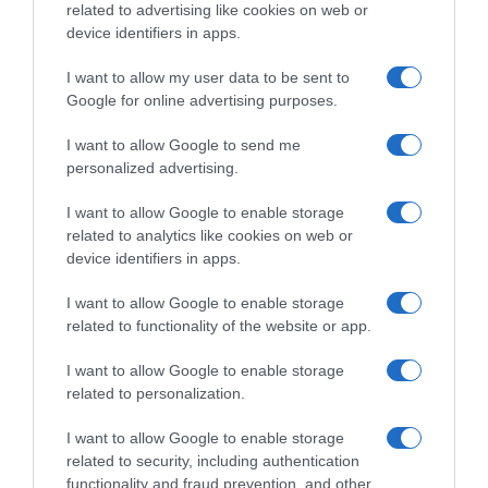
related to advertising like cookies on web or
device identifiers in apps.
I want to allow my user data to be sent to
Google for online advertising purposes.
I want to allow Google to send me
personalized advertising.
I want to allow Google to enable storage
related to analytics like cookies on web or
device identifiers in apps.
I want to allow Google to enable storage
related to functionality of the website or app.
I want to allow Google to enable storage
related to personalization.
I want to allow Google to enable storage
related to security, including authentication
functionality and fraud prevention, and other