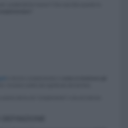
li caratteristiche hanno? Che vuol dire quando la
complementare
?
oli
si dicono complementari e
come si risolvono gli
i. Iniziamo subito dal significato del termine.
 parola deriva da “complemento” e sta ad indicare
DEFINIZIONE