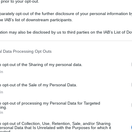
 prior to your opt-out.
 COMPLEMENTARI
rately opt-out of the further disclosure of your personal information by
he IAB’s list of downstream participants.
e all’angolo 47°28′.
tion may also be disclosed by us to third parties on the IAB’s List of 
 that may further disclose it to other third parties.
 that this website/app uses one or more Google services and may gath
l Data Processing Opt Outs
including but not limited to your visit or usage behaviour. You may click 
e nella lezione sugli
angoli supplementari
. In
 to Google and its third-party tags to use your data for below specifi
e un angolo che, sommato a quello noto di 47° 28′, ci
o opt-out of the Sharing of my personal data.
ogle consent section.
In
ivere che:
o opt-out of the Sale of my Personal Data.
In
′
to opt-out of processing my Personal Data for Targeted
ing.
a semplice sottrazione. Ricordati che gli angoli
In
i 1 grado è uguale a 60 primi.
o opt-out of Collection, Use, Retention, Sale, and/or Sharing
ersonal Data that Is Unrelated with the Purposes for which it
lected.