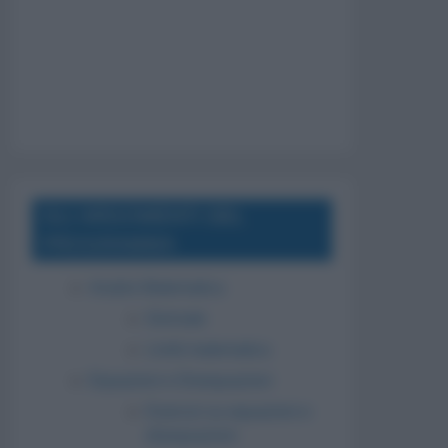
GLI ARGOMENTI DEL
PROGRAMMA
Analisi Matematica
Derivate
Limiti matematica
Equazioni e Disequazioni
Esercizi su equazioni e
disequazioni