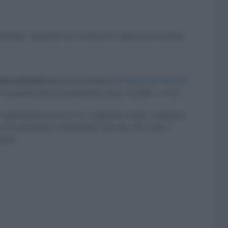
ntari, sapendo che il primo è il triplo del secondo.
le superiori
possono sfruttare le
equazioni di primo
 incognite dove le equazioni sono x+y=90° e x=3y
e ragioniamo ancora con i segmenti unitari. Sapendo
ire che possiamo considerare il più piccolo come 1
enti.