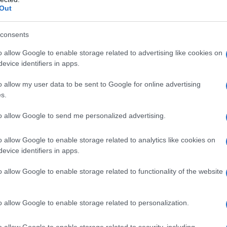
Out
consents
o allow Google to enable storage related to advertising like cookies on
evice identifiers in apps.
o allow my user data to be sent to Google for online advertising
s.
 16°. Determinare la misura dei due angoli.
to allow Google to send me personalized advertising.
o allow Google to enable storage related to analytics like cookies on
evice identifiers in apps.
 scrivere un
sistema di primo grado
in cui le due
 così due equazioni in due incognite.
o allow Google to enable storage related to functionality of the website
o a ragionare in maniera diversa. Immaginiamo di
e fossero due segmenti.
o allow Google to enable storage related to personalization.
o allow Google to enable storage related to security, including