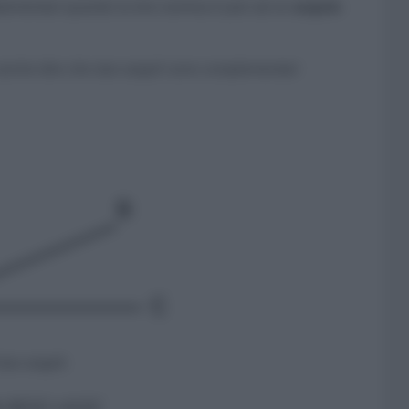
plementari quando la loro somma è pari ad un
angolo
anche dire
che due angoli sono complementari
due angoli:
+BOC=AOC