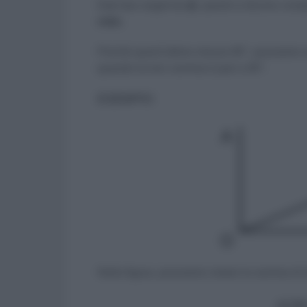
Dati due angoli
α
e
β
, questi si dicono com
retto
.
Poiché quest’ultimo misura 90°, possiamo 
quando la loro somma è pari a 90°
.
ESEMPIO
Nella figura, possiamo notare la somma di 
AOB