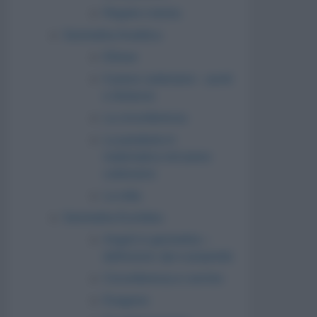
Regole e teoria
Geometria Analitica
Ellisse
Il piano cartesiano – punti
e distanze
La circonferenza
La parabola in
matematica nel piano
cartesiano
La retta
Geometria Euclidea
Angoli in geometria –
definizioni, tipi e proprietà
Circonferenza e cerchio
Esagono