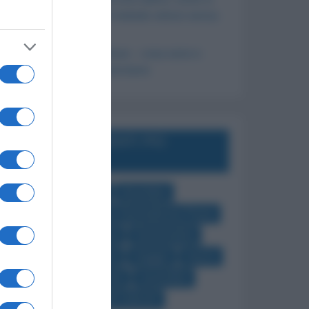
calcola? Il metodo veloce senza
formule
Fuochi ellisse – cosa sono e
come si calcolano
GLI ARGOMENTI PIÙ
CERCATI
agosto
aprile
dicembre
febbraio
Figure Geometriche Piane
gennaio
giugno
Goniometria
Logaritmi
luglio
maggio
marzo
Monomi e Polinomi
novembre
ottobre
Prodotti notevoli