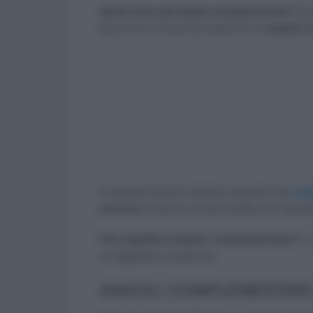
Quali sono gli angoli complementari?
Qua
traccia di un esercizio parla di un
angolo 
In questa lezione vedremo quando due
ang
esercizi
sia per le scuole medie che superior
Che significa angolo complementare?
La
un’aggiunta a qualcosa.
ANGOLI COMPLEMENTARI 