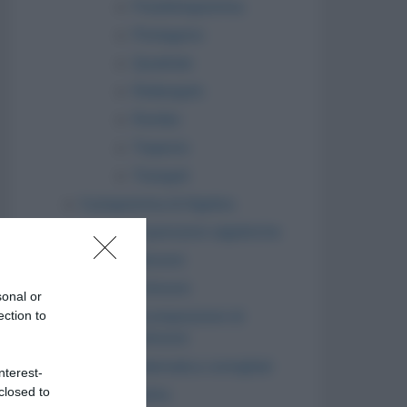
Parallelogramma
Pentagono
Quadrato
Rettangolo
Rombo
Trapezio
Triangoli
Il programma di Algebra
Espressioni algebriche
Monomi
Polinomi
sonal or
ection to
Scomposizioni di
polinomi
Libri di matematica consigliati
nterest-
closed to
Trigonometria