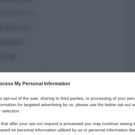
lora vuol dire che:
B+BOC=90°
plementari
.
ICHE
 necessariamente
acuti.
ce così perché ha un angolo retto e due angoli tra loro
ocess My Personal Information
are
rispetto ad un altro quando la sua ampiezza è pari
to opt-out of the sale, sharing to third parties, or processing of your per
formation for targeted advertising by us, please use the below opt-out s
 selection.
ioni con un esercizio specifico. La parte teorica è
 that after your opt-out request is processed you may continue seeing i
 assieme ora…
ased on personal information utilized by us or personal information dis