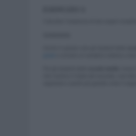
ESERCIZIO 3
Calcolare l’ampiezza di due angoli compleme
Svolgimento
Anche in questo caso gli studenti delle
scuo
grado
e scrivere un semplice sistema a due
Per gli studenti delle
scuole medie
, invec
che il primo è il triplo del secondo, vuol d
segmento e quello più grande come 3 segm