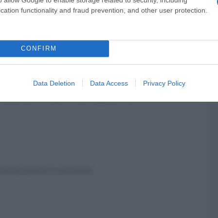
cation functionality and fraud prevention, and other user protection.
CONFIRM
Data Deletion
Data Access
Privacy Policy
ifferenza ci restano i due segmenti blu, tra loro
ssiamo trovare la soluzione: