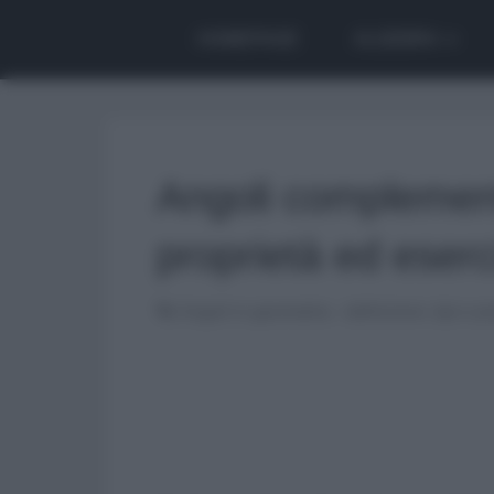
HOMEPAGE
ALGEBRA
Angoli complement
proprietà ed eserci
Angoli in geometria - definizioni, tipi e p