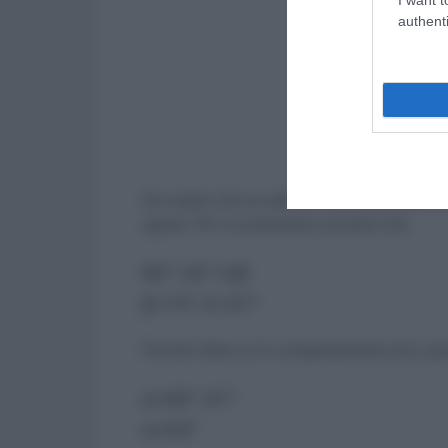
authenti
Da notare che se alla somma sottraiamo la d
uguali. Per cui possiamo scrivere che:
90°-16°=2β
β=74°:2=37°
Poiché infine α è il complementare di β, po
α=90°-37°
α=53°